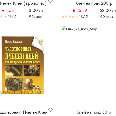
челен Клей ( прополис )
Клей на прах 200гр
€
1.53
3.00 лв
€
26.59
52.00 л
4.23
/ 5
92
гласа
4.18
/ 5
90
гласа
удотворният Пчелен Клей
Клей на прах 50гр