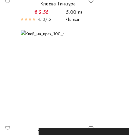
Клеева Тинктура
в
€
2.56
5.00 лв
4.13
/ 5
71
гласа
Клей на прах 100 г