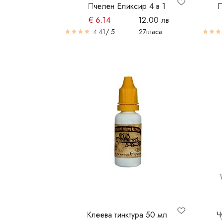
Пчелен Еликсир 4 в 1
П
€
6.14
12.00 лв
4.41
/ 5
27
гласа
Клеева тинктура 50 мл
Ч