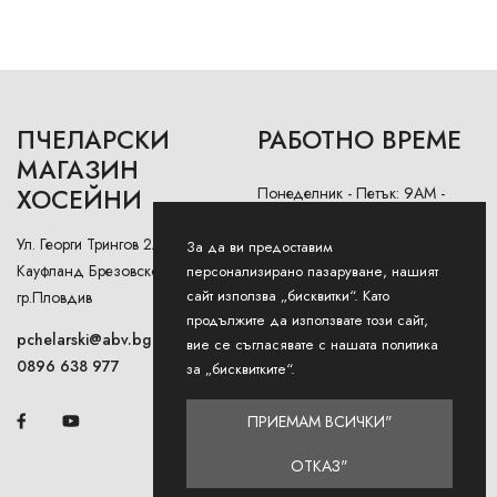
ПЧЕЛАРСКИ
РАБОТНО ВРЕМЕ
МАГАЗИН
ХОСЕЙНИ
Понеделник - Петък: 9AM -
12:30PM и 13:00РМ - 18:00РМ
Ул. Георги Трингов 2А (до
За да ви предоставим
Събота: 9AM - 13PM
Кауфланд Брезовско Шосе),
персонализирано пазаруване, нашият
сайт използва „бисквитки“. Като
гр.Пловдив
Неделя: Затворено
продължите да използвате този сайт,
pchelarski@abv.bg
вие се съгласявате с нашата политика
0896 638 977
за „бисквитките“.
ПРИЕМАМ ВСИЧКИ"
ОТКАЗ"