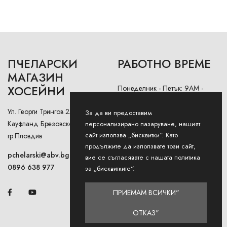
ПЧЕЛАРСКИ
РАБОТНО ВРЕМЕ
МАГАЗИН
ХОСЕЙНИ
Понеделник - Петък: 9AM -
12:30PM и 13:00РМ - 18:00РМ
Ул. Георги Трингов 2А (до
За да ви предоставим
Събота: 9AM - 13PM
Кауфланд Брезовско Шосе),
персонализирано пазаруване, нашият
сайт използва „бисквитки“. Като
гр.Пловдив
Неделя: Затворено
продължите да използвате този сайт,
pchelarski@abv.bg
вие се съгласявате с нашата политика
0896 638 977
за „бисквитките“.
ПРИЕМАМ ВСИЧКИ"
ОТКАЗ"