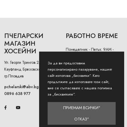
ПЧЕЛАРСКИ
РАБОТНО ВРЕМЕ
МАГАЗИН
ХОСЕЙНИ
Понеделник - Петък: 9AM -
12:30PM и 13:00РМ - 18:00РМ
Ул. Георги Трингов 2А (до
За да ви предоставим
Събота: 9AM - 13PM
Кауфланд Брезовско Шосе),
персонализирано пазаруване, нашият
сайт използва „бисквитки“. Като
гр.Пловдив
Неделя: Затворено
продължите да използвате този сайт,
pchelarski@abv.bg
вие се съгласявате с нашата политика
0896 638 977
за „бисквитките“.
ПРИЕМАМ ВСИЧКИ"
ОТКАЗ"