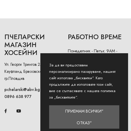
ПЧЕЛАРСКИ
РАБОТНО ВРЕМЕ
МАГАЗИН
ХОСЕЙНИ
Понеделник - Петък: 9AM -
12:30PM и 13:00РМ - 18:00РМ
Ул. Георги Трингов 2А (до
За да ви предоставим
Събота: 9AM - 13PM
Кауфланд Брезовско Шосе),
персонализирано пазаруване, нашият
сайт използва „бисквитки“. Като
гр.Пловдив
Неделя: Затворено
продължите да използвате този сайт,
pchelarski@abv.bg
вие се съгласявате с нашата политика
0896 638 977
за „бисквитките“.
ПРИЕМАМ ВСИЧКИ"
ОТКАЗ"