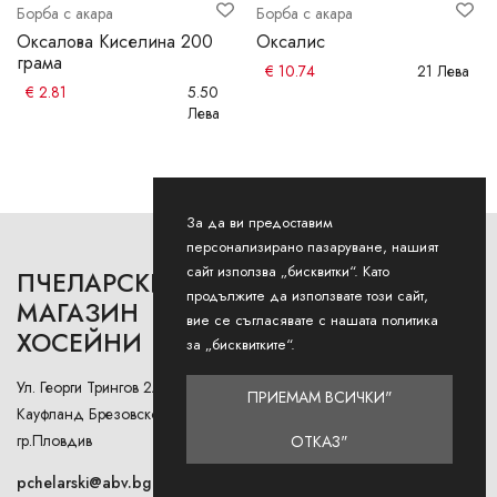
Борба с акара
Борба с акара
Оксалова Киселина 200
Оксалис
грама
€
10.74
21 Лева
€
2.81
5.50
Лева
За да ви предоставим
персонализирано пазаруване, нашият
сайт използва „бисквитки“. Като
ПЧЕЛАРСКИ
РАБОТНО ВРЕМЕ
продължите да използвате този сайт,
МАГАЗИН
вие се съгласявате с нашата политика
ХОСЕЙНИ
Понеделник - Петък: 9AM -
за „бисквитките“.
12:30PM и 13:00РМ - 18:00РМ
Ул. Георги Трингов 2А (до
ПРИЕМАМ ВСИЧКИ"
Събота: 9AM - 13PM
Кауфланд Брезовско Шосе),
гр.Пловдив
ОТКАЗ"
Неделя: Затворено
pchelarski@abv.bg