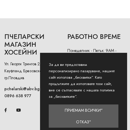
ПЧЕЛАРСКИ
РАБОТНО ВРЕМЕ
МАГАЗИН
ХОСЕЙНИ
Понеделник - Петък: 9AM -
12:30PM и 13:00РМ - 18:00РМ
Ул. Георги Трингов 2А (до
За да ви предоставим
Събота: 9AM - 13PM
Кауфланд Брезовско Шосе),
персонализирано пазаруване, нашият
сайт използва „бисквитки“. Като
гр.Пловдив
Неделя: Затворено
продължите да използвате този сайт,
pchelarski@abv.bg
вие се съгласявате с нашата политика
0896 638 977
за „бисквитките“.
ПРИЕМАМ ВСИЧКИ"
ОТКАЗ"