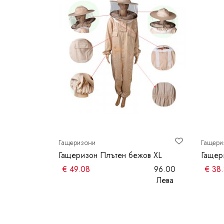
Гащеризони
Гащери
 XS
Гащеризон Плътен бежов XL
Гащер
95.99
€
49.08
96.00
€
38
Лева
Лева