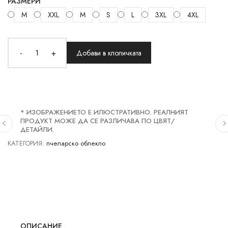
РАЗМЕРИ
M
XXL
M
S
L
3XL
4XL
-
+
Добави в клоличката
* ИЗОБРАЖЕНИЕТО Е ИЛЮСТРАТИВНО. РЕАЛНИЯТ
ПРОДУКТ МОЖЕ ДА СЕ РАЗЛИЧАВА ПО ЦВЯТ/
ДЕТАЙЛИ.
КАТЕГОРИЯ:
пчеларско облекло
ОПИСАНИЕ