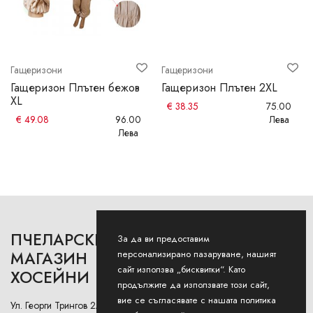
Гащеризони
Гащеризони
Гащеризон Плътен бежов
Гащеризон Плътен 2XL
XL
€
38.35
75.00
€
49.08
96.00
Лева
Лева
ПЧЕЛАРСКИ
РАБОТНО ВРЕМЕ
За да ви предоставим
персонализирано пазаруване, нашият
МАГАЗИН
сайт използва „бисквитки“. Като
ХОСЕЙНИ
Понеделник - Петък: 9AM -
продължите да използвате този сайт,
12:30PM и 13:00РМ - 18:00РМ
вие се съгласявате с нашата политика
Ул. Георги Трингов 2А (до