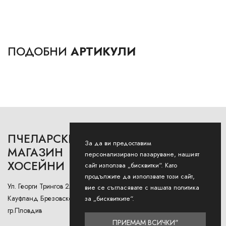
ПОДОБНИ
АРТИКУЛИ
ПЧЕЛАРСКИ
РАБОТНО ВРЕМЕ
За да ви предоставим
МАГАЗИН
персонализирано пазаруване, нашият
ХОСЕЙНИ
Понеделник - Петък: 9AM -
сайт използва „бисквитки“. Като
12:30PM и 13:00РМ - 18:00РМ
продължите да използвате този сайт,
Ул. Георги Трингов 2А (до
вие се съгласявате с нашата политика
Събота: 9AM - 13PM
Кауфланд Брезовско Шосе),
за „бисквитките“.
гр.Пловдив
Неделя: Затворено
ПРИЕМАМ ВСИЧКИ"