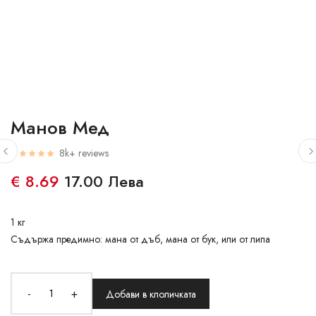
Манов Мед
8k+ reviews
€ 8.69
17.00 Лева
1 кг
Съдържа предимно: мана от дъб, мана от бук, или от липа
-
+
Добави в клоличката