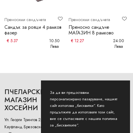
Преносими сандъчета
Преносими сандъчета
Сандък за рояци 4 рамков
Преносно сандъче
фазер
МАГАЗИН 8 рамково
€
5.37
10.50
€
12.27
24.00
Лева
Лева
ПЧЕЛАРСКИ
РАБОТНО ВРЕМЕ
За да ви предоставим
МАГАЗИН
персонализирано пазаруване, нашият
сайт използва „бисквитки“. Като
ХОСЕЙНИ
Понеделник - Петък: 9AM -
12:30PM и 13:00РМ - 18:00РМ
продължите да използвате този сайт,
вие се съгласявате с нашата политика
Ул. Георги Трингов 2А (до
Събота: 9AM - 13PM
за „бисквитките“.
Кауфланд Брезовско Шосе),