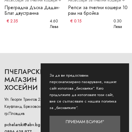
л
Преградна Дъска Дадан-
Релси за пчелни кошери 10
Блат двустранна
рам на бройка
€
2.35
4.60
€
0.15
0.30
Лева
Лева
ПЧЕЛАРСКИ
РАБОТНО ВРЕМЕ
За да ви предоставим
МАГАЗИН
персонализирано пазаруване, нашият
ХОСЕЙНИ
Понеделник - Петък: 9AM -
сайт използва „бисквитки“. Като
12:30PM и 13:00РМ - 18:00РМ
продължите да използвате този сайт,
Ул. Георги Трингов 2А (до
вие се съгласявате с нашата политика
Събота: 9AM - 13PM
Кауфланд Брезовско Шосе),
за „бисквитките“.
гр.Пловдив
Неделя: Затворено
ПРИЕМАМ ВСИЧКИ"
pchelarski@abv.bg
0896 638 977