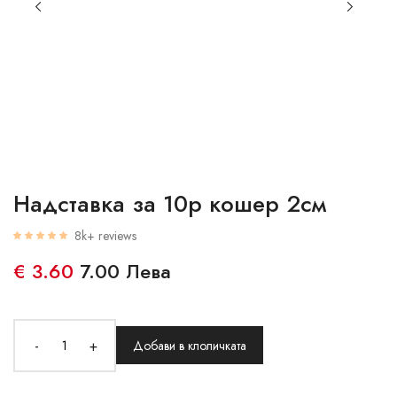
Надставка за 10р кошер 2см
8k+ reviews
€ 3.60
7.00 Лева
-
+
Добави в клоличката