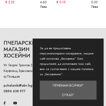
€
2.35
4.60
€
0.15
0.30
Лева
Лева
ПЧЕЛАРСКИ
РАБОТНО ВРЕМЕ
МАГАЗИН
За да ви предоставим
персонализирано пазаруване, нашият
ХОСЕЙНИ
Понеделник - Петък: 9AM -
сайт използва „бисквитки“. Като
12:30PM и 13:00РМ - 18:00РМ
продължите да използвате този сайт,
Ул. Георги Трингов 2А (до
Събота: 9AM - 13PM
вие се съгласявате с нашата политика
Кауфланд Брезовско Шосе),
за „бисквитките“.
гр.Пловдив
Неделя: Затворено
ПРИЕМАМ ВСИЧКИ"
pchelarski@abv.bg
0896 638 977
ОТКАЗ"