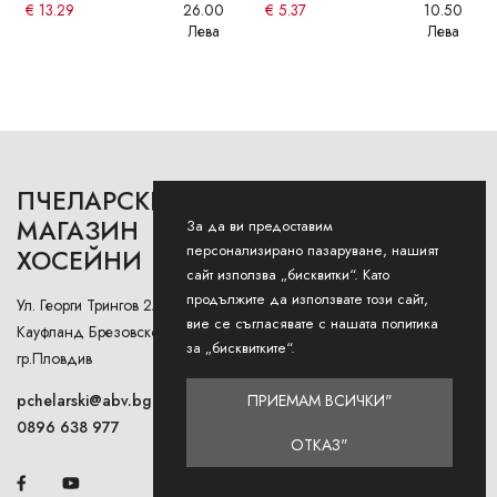
€
13.29
26.00
€
5.37
10.50
Лева
Лева
ПЧЕЛАРСКИ
РАБОТНО ВРЕМЕ
МАГАЗИН
За да ви предоставим
персонализирано пазаруване, нашият
ХОСЕЙНИ
Понеделник - Петък: 9AM -
сайт използва „бисквитки“. Като
12:30PM и 13:00РМ - 18:00РМ
продължите да използвате този сайт,
Ул. Георги Трингов 2А (до
Събота: 9AM - 13PM
вие се съгласявате с нашата политика
Кауфланд Брезовско Шосе),
за „бисквитките“.
гр.Пловдив
Неделя: Затворено
ПРИЕМАМ ВСИЧКИ"
pchelarski@abv.bg
0896 638 977
ОТКАЗ"