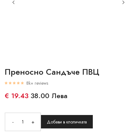
Преносно Сандъче ПВЦ
8k+ reviews
€ 19.43
38.00 Лева
-
+
Добави в клоличката