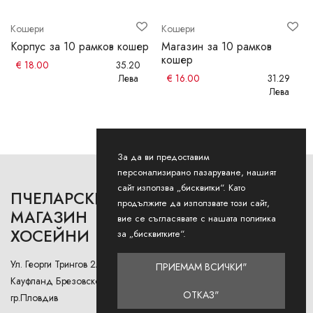
Кошери
Кошери
Корпус за 10 рамков кошер
Магазин за 10 рамков
кошер
€
18.00
35.20
Лева
€
16.00
31.29
Лева
За да ви предоставим
персонализирано пазаруване, нашият
сайт използва „бисквитки“. Като
ПЧЕЛАРСКИ
РАБОТНО ВРЕМЕ
продължите да използвате този сайт,
МАГАЗИН
вие се съгласявате с нашата политика
ХОСЕЙНИ
Понеделник - Петък: 9AM -
за „бисквитките“.
12:30PM и 13:00РМ - 18:00РМ
Ул. Георги Трингов 2А (до
ПРИЕМАМ ВСИЧКИ"
Събота: 9AM - 13PM
Кауфланд Брезовско Шосе),
ОТКАЗ"
гр.Пловдив
Неделя: Затворено