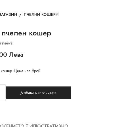
МАГАЗИН
/
ПЧЕЛНИ КОШЕРИ
а пчелен кошер
reviews
00 Лева
 кошер. Цена - за брой.
Добави в клоличката
АЖЕНИЕТО Е ИЛЮСТРАТИВНО.