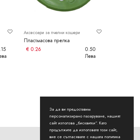
Аксесоари за пчелни кошери
Аксесоари за
Пластмасова прелка
Релси за п
бройка
.15
€
0.26
0.50
€
0.15
ева
Лева
За да ви предоставим
персонализирано пазаруване, нашият
сайт използва „бисквитки“. Като
продължите да използвате този сайт,
вие се съгласявате с нашата политика