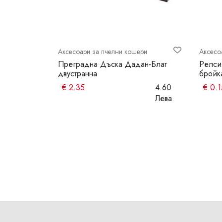
ри
Аксесоари за пчелни кошери
Аксесо
вител
Преградна Дъска Дадан-Блат
Релси
двустранна
бройк
4.5 Лева
€
2.35
4.60
€
0.1
Лева