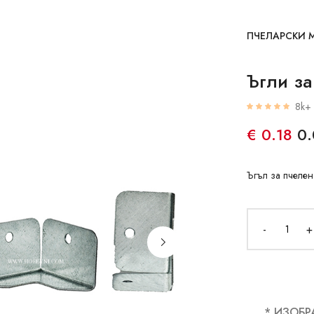
ПЧЕЛАРСКИ 
Ъгли з
8k+ 
€ 0.18
0.
Ъгъл за пчелен
-
+
* ИЗОБР