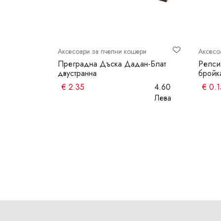
ри
Аксесоари за пчелни кошери
Аксесо
вител
Преградна Дъска Дадан-Блат
Релси
двустранна
бройк
4.5 Лева
€
2.35
4.60
€
0.1
Лева