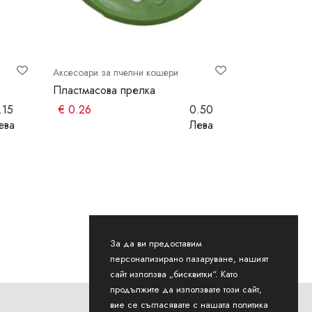
Аксесоари за пчелни кошери
Аксесоари за
Пластмасова прелка
Релси за п
бройка
.15
€
0.26
0.50
€
0.15
ева
Лева
За да ви предоставим
персонализирано пазаруване, нашият
сайт използва „бисквитки“. Като
продължите да използвате този сайт,
вие се съгласявате с нашата политика