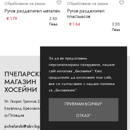
Обработване на рамки
Обработване на рамки
Рутов разделител метален
Рутов разделител
пластмасов
€
1.79
3.50
Лева
€
1.64
3.20
Лева
За да ви предоставим
персонализирано пазаруване, нашият
сайт използва „бисквитки“. Като
ПЧЕЛАРСКИ
РАБОТНО ВРЕМЕ
продължите да използвате този сайт,
МАГАЗИН
вие се съгласявате с нашата политика
ХОСЕЙНИ
Понеделник - Петък: 9AM -
за „бисквитките“.
12:30PM и 13:00РМ - 18:00РМ
Ул. Георги Трингов 2А (до
ПРИЕМАМ ВСИЧКИ"
Събота: 9AM - 13PM
Кауфланд Брезовско Шосе),
гр.Пловдив
ОТКАЗ"
Неделя: Затворено
pchelarski@abv.bg