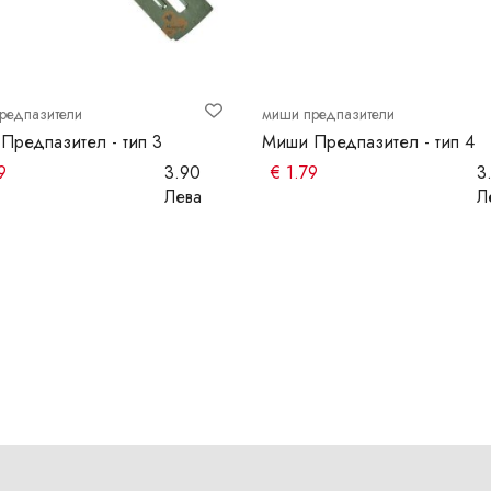
редпазители
миши предпазители
Предпазител - тип 3
Миши Предпазител - тип 4
9
3.90
€
1.79
3
Лева
Л