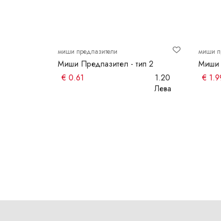
миши предпазители
миши п
иничен
Миши Предпазител - тип 2
Миши 
€
0.61
1.20
€
1.9
2.00
Лева
Лева