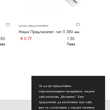
миши предпазители
миши предпаз
Миши Предпазител -тип 5 380 мм
Миши Предп
.50
€
0.77
1.50
€
0.66
ева
Лева
За да ви предоставим
персонализирано пазаруване, нашият
сайт използва „бисквитки“. Като
продължите да използвате този сайт,
вие се съгласявате с нашата политика