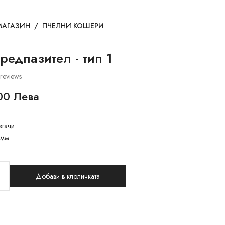
МАГАЗИН
/
ПЧЕЛНИ КОШЕРИ
едпазител - тип 1
reviews
00 Лева
згачи
0мм
Добави в клоличката