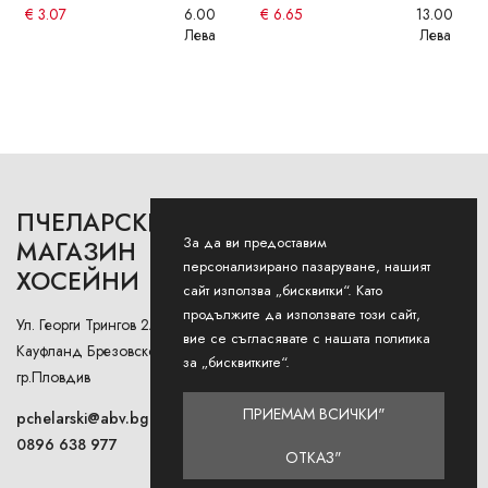
€
3.07
6.00
€
6.65
13.00
Лева
Лева
ПЧЕЛАРСКИ
РАБОТНО ВРЕМЕ
За да ви предоставим
МАГАЗИН
персонализирано пазаруване, нашият
ХОСЕЙНИ
Понеделник - Петък: 9AM -
сайт използва „бисквитки“. Като
12:30PM и 13:00РМ - 18:00РМ
продължите да използвате този сайт,
Ул. Георги Трингов 2А (до
вие се съгласявате с нашата политика
Събота: 9AM - 13PM
Кауфланд Брезовско Шосе),
за „бисквитките“.
гр.Пловдив
Неделя: Затворено
ПРИЕМАМ ВСИЧКИ"
pchelarski@abv.bg
0896 638 977
ОТКАЗ"