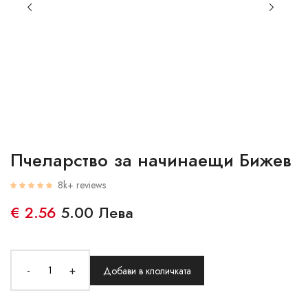
Пчеларство за начинаещи Бижев
8k+ reviews
€ 2.56
5.00 Лева
-
+
Добави в клоличката