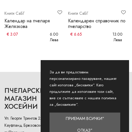
Книги СаБГ
Книги СаБГ
Календар на пчеларя
Календарен справочник по
Желязкова
пчеларство
€
3.07
6.00
€
6.65
13.00
Лева
Лева
За да ви предоставим
персонализирано пазаруване, нашият
сайт използва „бисквитки“. Като
ПЧЕЛАРСКИ
РАБОТНО ВРЕМЕ
продължите да използвате този сайт,
МАГАЗИН
вие се съгласявате с нашата политика
за „бисквитките“.
ХОСЕЙНИ
Понеделник - Петък: 9AM -
12:30PM и 13:00РМ - 18:00РМ
Ул. Георги Трингов 2А (до
ПРИЕМАМ ВСИЧКИ"
Събота: 9AM - 13PM
Кауфланд Брезовско Шосе),
ОТКАЗ"