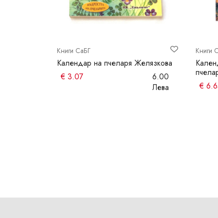
Книги СаБГ
Книги 
ебните им
Календар на пчеларя Желязкова
Кален
пчела
€
3.07
6.00
20.00
€
6.6
Лева
Лева