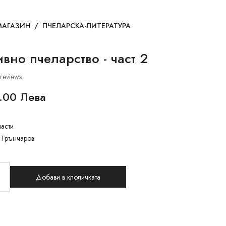
МАГАЗИН
/
ПЧЕЛАРСКА-ЛИТЕРАТУРА
вно пчеларство - част 2
reviews
1.00 Лева
части
л Грънчаров
Добави в клоличката