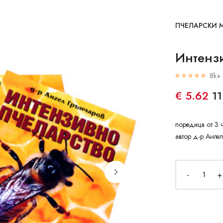
ПЧЕЛАРСКИ 
Интензи
8k+ 
€ 5.62
1
поредица от 3 
автор д-р Анге
-
+