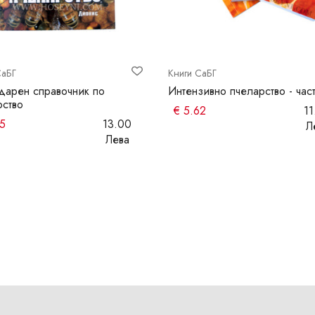
СаБГ
Книги СаБГ
дарен справочник по
Интензивно пчеларство - част
рство
€
5.62
11
5
13.00
Л
Лева