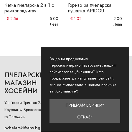
Четка пчеларска 2 в 1 с
Гориво за пчеларска
рамкоповдигач
пушалка APIDOU
€
2.56
5.00
€
1.02
2.00
Лева
Лева
За да ви предоставим
персонализирано пазаруване, нашият
сайт използва „бисквитки“. Като
ПЧЕЛАРСКИ
РАБОТНО ВРЕМЕ
продължите да използвате този сайт,
МАГАЗИН
вие се съгласявате с нашата политика
ХОСЕЙНИ
Понеделник - Петък: 9AM -
за „бисквитките“.
12:30PM и 13:00РМ - 18:00РМ
Ул. Георги Трингов 2А (до
ПРИЕМАМ ВСИЧКИ"
Събота: 9AM - 13PM
Кауфланд Брезовско Шосе),
гр.Пловдив
ОТКАЗ"
Неделя: Затворено
pchelarski@abv.bg