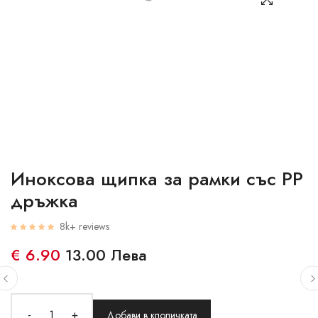
Иноксова щипка за рамки със РР
дръжка
8k+ reviews
€ 6.90
13.00 Лева
-
+
Добави в клоличката