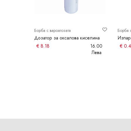
Борба с вароатозата
Борба 
очила и
Дозатор за оксалова киселина
Изпар
€
8.18
16.00
€
0.4
48.00
Лева
Лева