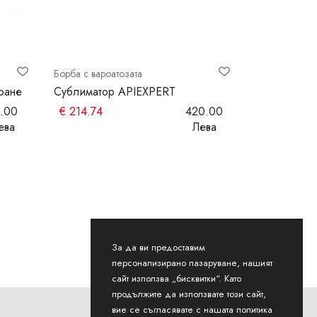
Борба с вароатозата
Борба с вароа
иране
Сублиматор APIEXPERT
Дозатор за
1000мл
.00
€
214.74
420.00
€
9.71
ева
Лева
За да ви предоставим
персонализирано пазаруване, нашият
сайт използва „бисквитки“. Като
продължите да използвате този сайт,
вие се съгласявате с нашата политика