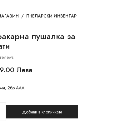
МАГАЗИН
/
ПЧЕЛАРСКИ ИНВЕНТАР
оакарна пушалка за
ати
reviews
9.00 Лева
рии, 2бр ААА
Добави в клоличката