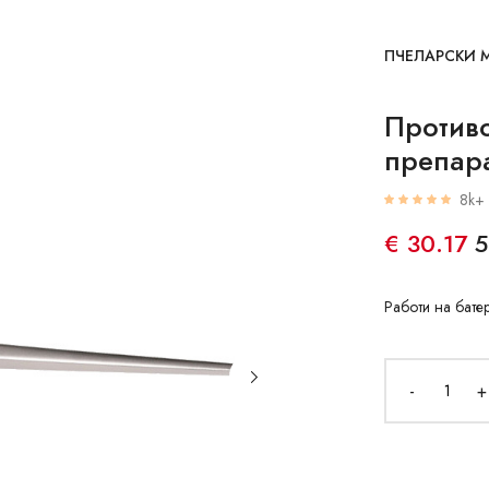
ПЧЕЛАРСКИ 
Против
препар
8k+ 
€ 30.17
5
Работи на бате
-
+