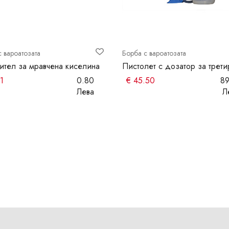
с вароатозата
Борба с вароатозата
ител за мравчена киселина
Пистолет с дозатор за трет
1
0.80
€
45.50
89
Лева
Л