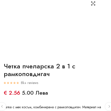
Четка пчеларска 2 в 1 с
рамкоповдигач
8k+ reviews
€ 2.56
5.00 Лева
Четка с мек косъм, комбинирана с рамкоповдигач. Материал на