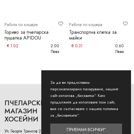
Работа по кошера
Работа по кошера
Гориво за пчеларска
Транспортна клетка за
пушалка APIDOU
майки
€
1.02
2.00
€
0.31
0.60
Лева
Лева
За да ви предоставим
персонализирано пазаруване, нашият
сайт използва „бисквитки“. Като
ПЧЕЛАРСКИ
РАБОТНО ВРЕМЕ
продължите да използвате този сайт,
вие се съгласявате с нашата политика
МАГАЗИН
за „бисквитките“.
ХОСЕЙНИ
Понеделник - Петък: 9AM -
12:30PM и 13:00РМ - 18:00РМ
ПРИЕМАМ ВСИЧКИ"
Ул. Георги Трингов 2А (до