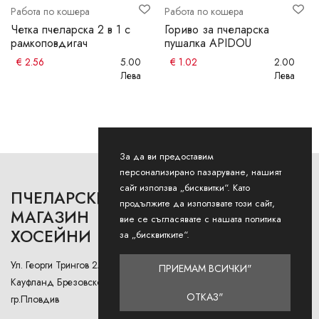
Работа по кошера
Работа по кошера
Четка пчеларска 2 в 1 с
Гориво за пчеларска
рамкоповдигач
пушалка APIDOU
€
2.56
5.00
€
1.02
2.00
Лева
Лева
За да ви предоставим
персонализирано пазаруване, нашият
сайт използва „бисквитки“. Като
ПЧЕЛАРСКИ
РАБОТНО ВРЕМЕ
продължите да използвате този сайт,
МАГАЗИН
вие се съгласявате с нашата политика
ХОСЕЙНИ
Понеделник - Петък: 9AM -
за „бисквитките“.
12:30PM и 13:00РМ - 18:00РМ
Ул. Георги Трингов 2А (до
ПРИЕМАМ ВСИЧКИ"
Събота: 9AM - 13PM
Кауфланд Брезовско Шосе),
ОТКАЗ"
гр.Пловдив
Неделя: Затворено