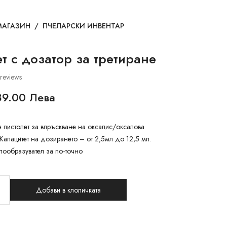
МАГАЗИН
/
ПЧЕЛАРСКИ ИНВЕНТАР
т с дозатор за третиране
reviews
89.00 Лева
пистолет за впръскване на оксалис/оксалова
 Капацитет на дозирането – от 2,5мл до 12,5 мл.
лообразувател за по-точно
Добави в клоличката