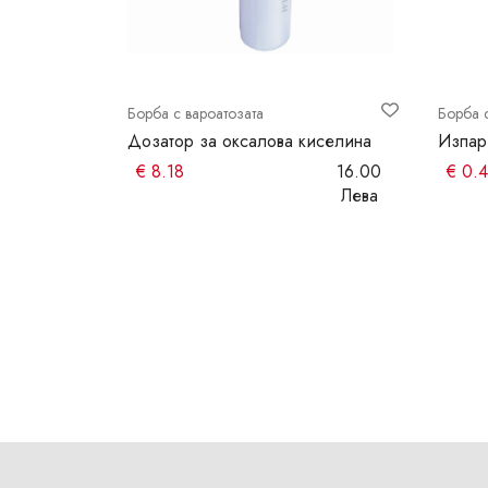
Борба с вароатозата
Борба 
очила и
Дозатор за оксалова киселина
Изпар
€
8.18
16.00
€
0.4
48.00
Лева
Лева