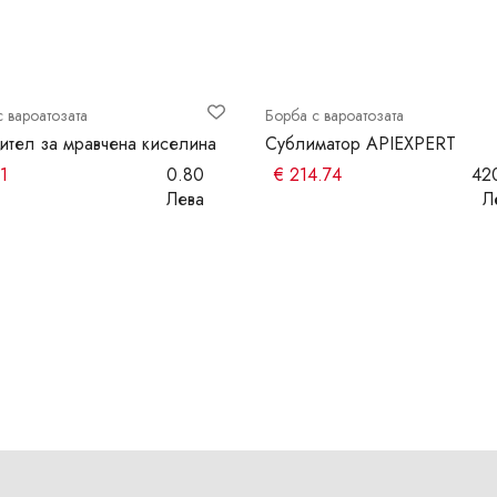
с вароатозата
Борба с вароатозата
ител за мравчена киселина
Сублиматор APIEXPERT
1
0.80
€
214.74
42
Лева
Л