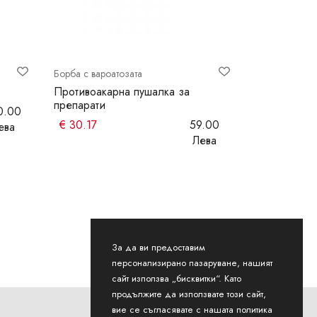
Борба с вароатозата
Борба с вароа
Противоакарна пушалка за
Дозатор за
препарати
1000мл
0.00
€
30.17
59.00
€
9.71
ева
Лева
За да ви предоставим
персонализирано пазаруване, нашият
сайт използва „бисквитки“. Като
продължите да използвате този сайт,
вие се съгласявате с нашата политика