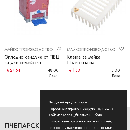
МАЙКОПРОИЗВОДСТВО
МАЙКОПРОИЗВОДСТВО
Оплодно сандъче от ПВЦ
Клетка за майка
за две семейства
Правоъгълна
€
24.54
48.00
€
1.53
3.00
Лева
Лева
За да ви предоставим
персонализирано пазаруване, нашият
сайт използва „бисквитки“. Като
продължите да използвате този сайт,
ПЧЕЛАРСКИ
РАБОТНО ВРЕМЕ
вие се съгласявате с нашата политика