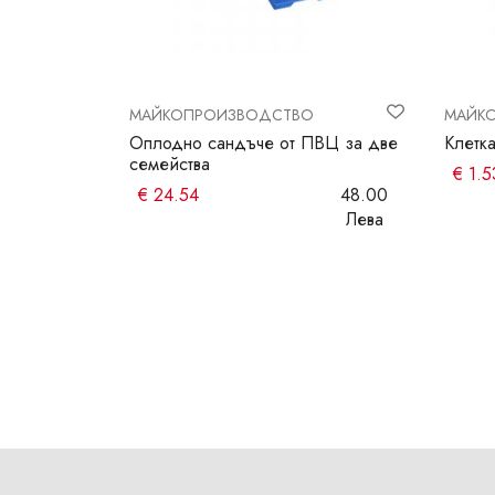
МАЙКОПРОИЗВОДСТВО
МАЙК
 майки с
Оплодно сандъче от ПВЦ за две
Клетк
семейства
€
1.5
6.00
€
24.54
48.00
Лева
Лева