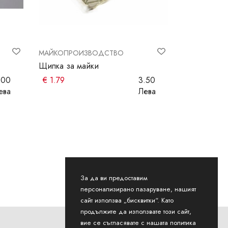
МАЙКОПРОИЗВОДСТВО
МАЙКОПРО
Щипка за майки
Щипка за м
.00
€
1.79
3.50
€
6.14
ева
Лева
За да ви предоставим
персонализирано пазаруване, нашият
сайт използва „бисквитки“. Като
продължите да използвате този сайт,
вие се съгласявате с нашата политика