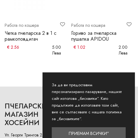
Работа по кошера
Работа по кошера
Четка пчеларска 2 в 1 с
Гориво за пчеларска
рамкоповдигач
пушалка APIDOU
€
2.56
5.00
€
1.02
2.00
Лева
Лева
За да ви предоставим
персонализирано пазаруване, нашият
сайт използва „бисквитки“. Като
ПЧЕЛАРСКИ
РАБОТНО ВРЕМЕ
продължите да използвате този сайт,
вие се съгласявате с нашата политика
МАГАЗИН
за „бисквитките“.
ХОСЕЙНИ
Понеделник - Петък: 9AM -
12:30PM и 13:00РМ - 18:00РМ
ПРИЕМАМ ВСИЧКИ"
Ул. Георги Трингов 2А (до