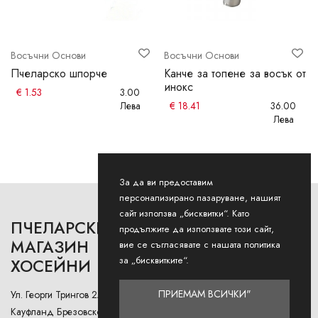
Восъчни Основи
Восъчни Основи
Пчеларско шпорче
Канче за топене за восък от
инокс
€
1.53
3.00
Лева
€
18.41
36.00
Лева
За да ви предоставим
персонализирано пазаруване, нашият
сайт използва „бисквитки“. Като
ПЧЕЛАРСКИ
РАБОТНО ВРЕМЕ
продължите да използвате този сайт,
МАГАЗИН
вие се съгласявате с нашата политика
за „бисквитките“.
ХОСЕЙНИ
Понеделник - Петък: 9AM -
12:30PM и 13:00РМ - 18:00РМ
ПРИЕМАМ ВСИЧКИ"
Ул. Георги Трингов 2А (до
Събота: 9AM - 13PM
Кауфланд Брезовско Шосе),