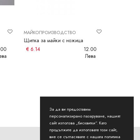
МАЙКОПРОИЗВОДСТВО
МАЙКОПРО
Щипка за майки с ножица
Клетка за м
.00
€
6.14
12.00
€
1.79
ева
Лева
За да ви предоставим
персонализирано пазаруване, нашият
сайт използва „бисквитки“. Като
продължите да използвате този сайт,
вие се съгласявате с нашата политика