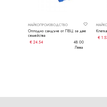
МАЙКОПРОИЗВОДСТВО
МАЙК
 майки с
Оплодно сандъче от ПВЦ за две
Клетк
семейства
€
1.5
6.00
€
24.54
48.00
Лева
Лева