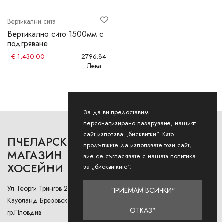
Вертикални сита
Вертикално сито 1500мм с
подгряване
€
1,430.00
2796.84
Лева
За да ви предоставим
персонализирано пазаруване, нашият
сайт използва „бисквитки“. Като
ПЧЕЛАРСКИ
РАБОТНО ВРЕМЕ
продължите да използвате този сайт,
МАГАЗИН
вие се съгласявате с нашата политика
ХОСЕЙНИ
Понеделник - Петък: 9AM -
за „бисквитките“.
12:30PM и 13:00РМ - 18:00РМ
Ул. Георги Трингов 2А (до
ПРИЕМАМ ВСИЧКИ"
Събота: 9AM - 13PM
Кауфланд Брезовско Шосе),
ОТКАЗ"
гр.Пловдив
Неделя: Затворено