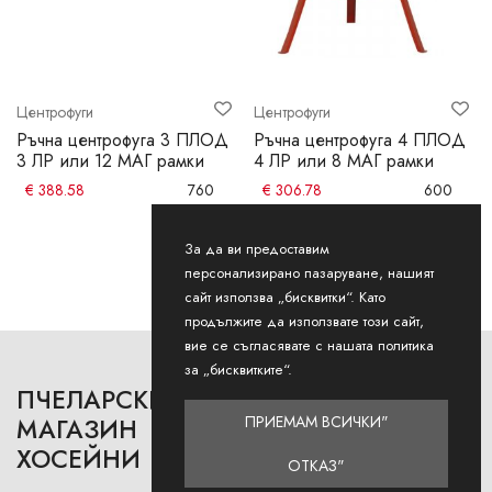
Центрофуги
Центрофуги
Ръчна центрофуга 3 ПЛОД
Ръчна центрофуга 4 ПЛОД
3 ЛР или 12 МАГ рамки
4 ЛР или 8 МАГ рамки
€
388.58
760
€
306.78
600
Лева
Лева
За да ви предоставим
персонализирано пазаруване, нашият
сайт използва „бисквитки“. Като
продължите да използвате този сайт,
вие се съгласявате с нашата политика
за „бисквитките“.
ПЧЕЛАРСКИ
РАБОТНО ВРЕМЕ
ПРИЕМАМ ВСИЧКИ"
МАГАЗИН
ХОСЕЙНИ
Понеделник - Петък: 9AM -
ОТКАЗ"
12:30PM и 13:00РМ - 18:00РМ