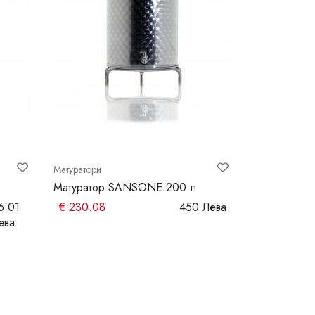
Матуратори
Матуратори
Матуратор SANSONE 200 л
Матуратор 
6.01
€
230.08
450 Лева
€
204.52
ева