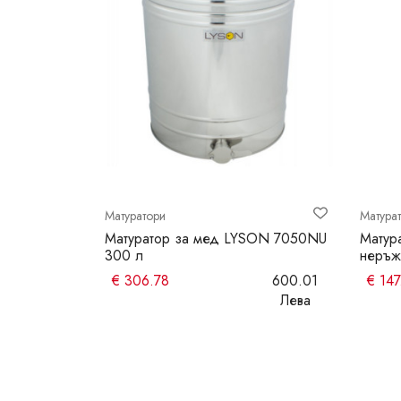
Матуратори
Матура
00 л с
Матуратор за мед LYSON 7050NU
Матур
300 л
неръж
606.31
€
306.78
600.01
€
147
Лева
Лева