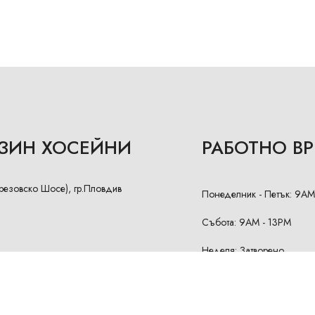
АЗИН ХОСЕЙНИ
РАБОТНО В
Брезовско Шосе), гр.Пловдив
Понеделник - Петък: 9AM
Събота: 9AM - 13PM
Неделя: Затворено