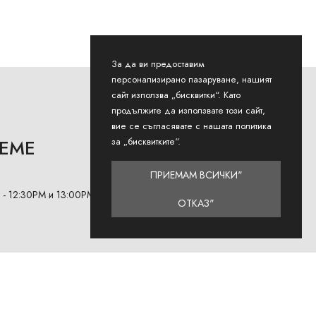
За да ви предоставим
персонализирано пазаруване, нашият
сайт използва „бисквитки“. Като
продължите да използвате този сайт,
вие се съгласявате с нашата политика
за „бисквитките“.
РЕМЕ
ПРИЕМАМ ВСИЧКИ"
 - 12:30PM и 13:00РМ - 18:00РМ
ОТКАЗ"