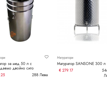
тори
Матуратори
атор за мед 50 л с
Матуратор SANSONE 300 л
даемо двойно сито
€
279.17
54
.25
288 Лева
Л