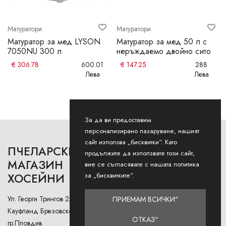
Матуратори
Матуратори
Матуратор за мед LYSON
Матуратор за мед 50 л с
7050NU 300 л
неръждаемо двойно сито
€
306.78
600.01
€
147.25
288
Лева
Лева
За да ви предоставим
персонализирано пазаруване, нашият
сайт използва „бисквитки“. Като
ПЧЕЛАРСКИ
РАБОТНО ВРЕМЕ
продължите да използвате този сайт,
МАГАЗИН
вие се съгласявате с нашата политика
ХОСЕЙНИ
Понеделник - Петък: 9AM -
за „бисквитките“.
12:30PM и 13:00РМ - 18:00РМ
Ул. Георги Трингов 2А (до
ПРИЕМАМ ВСИЧКИ"
Събота: 9AM - 13PM
Кауфланд Брезовско Шосе),
ОТКАЗ"
гр.Пловдив