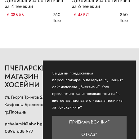
Декристализатор тип вана
Декристализатор тип вана
за 4 тенекии
за 6 тенекии
€
388.58
760
€
439.71
860
Лева
Лева
ПЧЕЛАРСКИ
РАБОТНО ВРЕМЕ
За да ви предоставим
МАГАЗИН
персонализирано пазаруване, нашият
ХОСЕЙНИ
Понеделник - Петък: 9AM -
сайт използва „бисквитки“. Като
12:30PM и 13:00РМ - 18:00РМ
продължите да използвате този сайт,
Ул. Георги Трингов 2А (до
вие се съгласявате с нашата политика
Събота: 9AM - 13PM
Кауфланд Брезовско Шосе),
за „бисквитките“.
гр.Пловдив
Неделя: Затворено
ПРИЕМАМ ВСИЧКИ"
pchelarski@abv.bg
0896 638 977
ОТКАЗ"